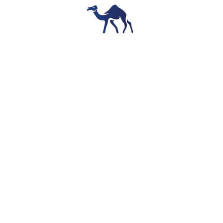
nie oraz opinie klientów
. Renomowane firmy mają pozytywne r
 trasy, terminy oraz rodzaje pojazdów. Warto porównać oferty kil
emiec
oferują różnorodne usługi, takie jak przewozy grupowe, tra
 kluczowe dla udanej podróży. Rezerwacja miejsc może odbywać si
ć się na kilka sposobów. Najpopularniejsze metody to rezerwacj
zy wypełnić formularz, podając dane osobowe oraz wybrane mi
ednią rozmowę z pracownikiem firmy, co ułatwia uzyskanie infor
a i nocy. Warto również zwrócić uwagę na promocje i rabaty, któ
w oraz grup zorganizowanych, co sprawia, że podróż staje się je
ch kwestiach.
Przede wszystkim należy zabrać ze sobą ważn
starczy stawić się na umówionym miejscu i czasie. Jeśli chodzi
e zasady przed wyjazdem. Dobrze przygotowany podróżny będzie